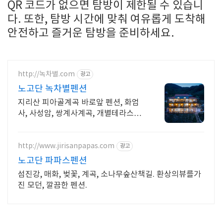
QR 코드가 없으면 탐방이 제한될 수 있습니
다. 또한, 탐방 시간에 맞춰 여유롭게 도착해
안전하고 즐거운 탐방을 준비하세요.
http://녹차별.com
광고
노고단 녹차별펜션
지리산 피아골계곡 바로앞 펜션, 화엄
사, 사성암, 쌍계사계곡, 개별테라스바
베큐장 사성암, 화엄사, 천은사, 지리산
둘레길, 섬진강뷰, 화개장터 3분
http://www.jirisanpapas.com
광고
노고단 파파스펜션
섬진강, 매화, 벚꽃, 계곡, 소나무숲산책길. 환상의뷰를가
진 모던, 깔끔한 펜션.