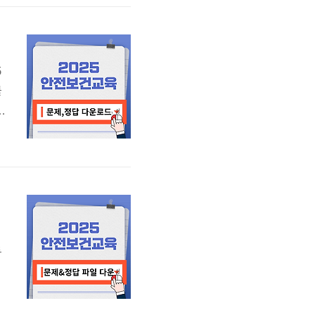
5
를
비
활
마
기
두
하