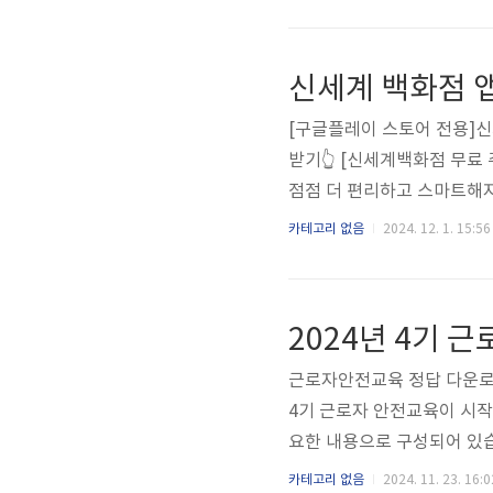
는 마음으로 손쉽게 최종시험
속하게 시험을 끝내 휴식을 
답안, 해설을 파일로 다운받
신세계 백화점 
번쨰 버튼을 통해 문제와 정
[구글플레이 스토어 전용]신
받기👆 [신세계백화점 무료
점점 더 편리하고 스마트해
넘어, 다양한 혜택과 편리
카테고리 없음
2024. 12. 1. 15:56
앱을 통해 누릴 수 있는 혜
다면 꼭 읽어보세요! 1. 무
먼저 누릴 수 있는 혜택이 
2024년 4기 
지급되며, 이를 통해 주차비 부
근로자안전교육 정답 다운로드
4기 근로자 안전교육이 시작
요한 내용으로 구성되어 있습
간단한 해설을 참고하는 것이
카테고리 없음
2024. 11. 23. 16:0