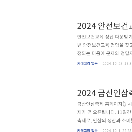
자 안전교육의 정답과 문제,
교육 정답 파일 구성주요 
작업 환경 관리문제와 정답시
2024 안전보
1~2줄의 핵심 해설 포함 📂
안전보건교육 정답 다운받기
년 안전보건교육 정답을 찾고
정되는 마음에 문제와 정답지
게 문제를 해결해보세요 충
카테고리 없음
2024. 10. 28. 19:3
와중에 얼른 안전보건교육 
2024 금산인
금산인삼축제 홈페이지👆 셔
제가 곧 오픈됩니다. 11일
축제로, 인삼의 생산과 소비
0년부터 시작되어 매년 많은
카테고리 없음
2024. 10. 1. 22:25