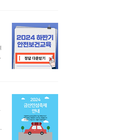
한
걱
쉽
축
인
0