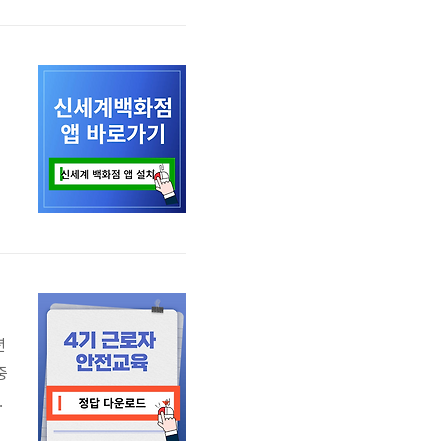
신
,
싶
년
중
고
로