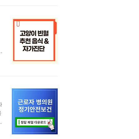
형
견
추
은
닭
자
름