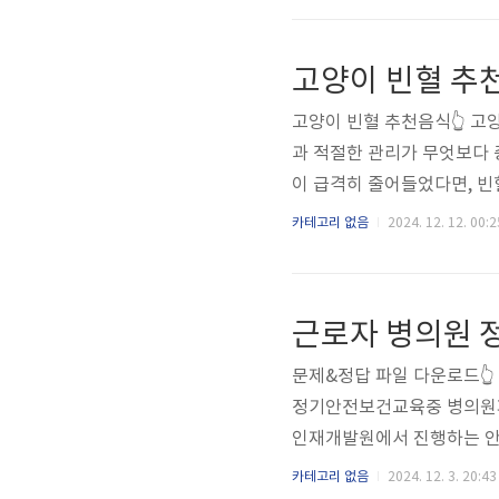
세요! 최대한 간편하고 빠르
전보건교육 시험을 진행하세요
고양이 빈혈 추
식으로 되어 있습니다. 아래 
고양이 빈혈 추천음식👆 고양
과 적절한 관리가 무엇보다
이 급격히 줄어들었다면, 빈
천 음식, 자가진단 방법, 
카테고리 없음
2024. 12. 12. 00:2
강을 지킬 수 있는 실질적인
이는 철분과 비타민 B12,
빈혈을 완화하고, 적혈구 생
근로자 병의원 
간과 소 간이 있습니다. 간은 
문제&정답 파일 다운로드👆
정기안전보건교육중 병의원파
인재개발원에서 진행하는 안
치명적인 단점이 있습니다.
카테고리 없음
2024. 12. 3. 20:43