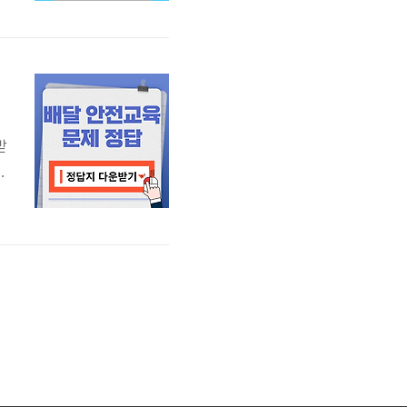
프
기
받
른