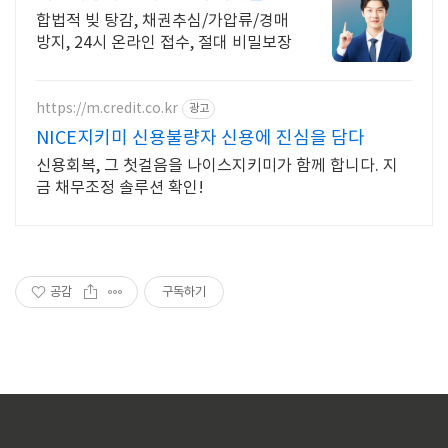
탕감 모든 부채 해결
합법적 빚 탕감, 채권추심/가압류/경매
방지, 24시 온라인 접수, 절대 비밀보장
https://m.credit.co.kr
광고
NICE지키미 신용불량자 신용에 진심을 담다
신용회복, 그 첫걸음을 나이스지키미가 함께 합니다. 지
금 채무조정 솔루션 확인!
공감
구독하기