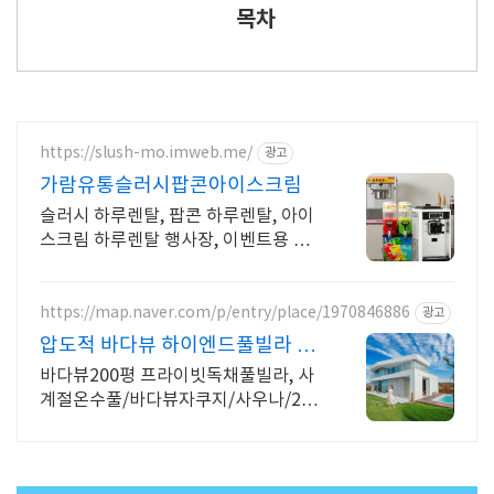
목차
https://slush-mo.imweb.me/
광고
가람유통슬러시팝콘아이스크림
슬러시 하루렌탈, 팝콘 하루렌탈, 아이
스크림 하루렌탈 행사장, 이벤트용 행
사전문
https://map.naver.com/p/entry/place/1970846886
광고
압도적 바다뷰 하이엔드풀빌라 바
다뷰 자쿠지 상시 무료
바다뷰200평 프라이빗독채풀빌라, 사
계절온수풀/바다뷰자쿠지/사우나/200
인치시네마 바다뷰 자쿠지 상시 무료,
7-8월 한정 수영장포함, 핀란드식 사우
나,200평정원