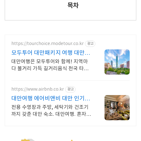
목차
https://tourchoice.modetour.co.kr
광고
모두투어 대만패키지 여행 대만여
행의 모든것! 모두투어
대만여행은 모두투어와 함께! 지역마
다 볼거리 가득 길거리음식 천국 타이
완 속으로 오직 그대~만! 타이페이,야
류,지우펀 ,가오슝 등 지역마다 다채로
운 볼거리 천국
https://www.airbnb.co.kr
광고
대만여행 에어비앤비 대만 인기숙
소 둘러보기
전용 수영장과 주방, 세탁기와 건조기
까지 갖춘 대만 숙소. 대만여행. 혼자
여행, 신나는 파티, 가족과의 편안한 휴
식까지, 에어비앤비에서 만나보세요.