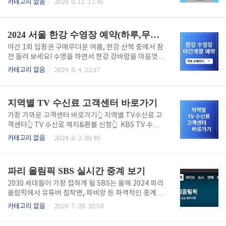
카테고리 없음
2024. 8. 11. 17:45
바로 아래를 통해 우리동네 무료보험 '시민안전보험'의
고, 앱에 등록하는 것부터 시작하시면 됩니다. 자세한
지역별 무료보험 보장내역을 꼭 확인하세요 각 지역마
혜택과 사용 방법이 궁금하시죠? 바로 아래에서 꼭 알
다 보장내역, 한도 금액이 다릅니다. 꼭 최신 정보를 확
아두셔야 할 이응패스 혜택, 신청 방법을 확인해 보세
2024 서울 한강 수영장 예약(하루,무제한) 구매 바로가기
인하세요! 시민안전보험 보장내역 보기👆 ..
요! 부모님들도 간편 신청하실 수 있습니다. 지금 바로
신청해보세요! 이응패스 바로 신청하기👆 이응패스 전
야간 1회 입장권 구매무더운 여름, 한강 산책 중에서 잠
용 카드 신청하기세종 시민이라면 무조건 신청하세요!
깐 들려 보세요! 수영을 하면서 한강 강바람을 마음껏
놓치시면 후회하실 꺼에요. 세종시 시민이라면 누구나
즐길 수 있습니다. 가족들과 함께 즐겁게 휴가를 보낼
카테고리 없음
2024. 8. 4. 22:37
누릴 수 있는 혜택, 이응패스 전용 신용/체크카드를 선
수 있는 서울에서 가장 가까운 휴양지, 이곳 한강 수영
택해서 간편하게 발급받아 보세요. 카드 신청 전에 어떤
장으로 오세요! 한강 수영장 야간 1회 입장권 티켓을 구
특별한 할인 혜택이 있는지 궁금하시죠? 아래에서 자세
매하실 건가요? 바로 아래를 통해 서둘러 구매하세
지역별 TV 수신료 고객센터 바로가기
히 확인해보세요. 이응패스 ..
요. ☑️7/24(수)~ 8/18(일)까지만 즐길 수 있습니다.☑️
여의도, 잠원, 난지 수영장 한여름밤 서울 도심속에서
가장 가까운 고객센터 바로가기👆 지역별 TV수신료 고
멋진 조명으로 탈바꿈한 여의도, 잠원, 난지 수영장에서
객센터👆 TV 수신료 해지&환불 신청👆 KBS TV 수신
이색적인 휴양지 분위기도 즐겨보세요! 올해 최초로 진
료 관련 문의를 해야 하거나 해지, 환불을 할때 대표 콜
카테고리 없음
2024. 8. 2. 00:40
행되는 만큼 짧은 기간만 운영하지 흔치 않은 기회 절대
센터를 많이 이용하게 됩니다. 최근 대표 콜센터 대기시
놓치지 마세요! 야간 입장권 티켓 구매하기👆 무제한 시
간이 지연되면서 불편하고 답답하지 않으세요? 하지만
즌 이용권 구매주간, 야간 관계없이 여의도, 잠원,..
30초 이내 연결 가능한 지역별 TV 수신료 고객센터를
파리 올림픽 SBS 실시간 중계 보기
통해서도 해결 할 수 있습니다. 우리집 근처 가장 가까
운 고객센터는 어디인지 고객센터 전화번호가 궁금하
2030 세대들이 가장 접하게 될 SBS는 올해 2024 파리
시다면 바로 위 버튼을 통해 확인 할 수 있습니다. 지ㅏ
올림픽에서 유튜버 침착맨, 파비앙 등 파격적인 중계팀
역별 TV 수신료 고객센터가 궁금하시다면 바로 위를 통
을 꾸려 초반 관심을 집중 받고 있습니다. 바로 아래 버
카테고리 없음
2024. 7. 28. 20:58
해 확인하세요. TV 수신료 해지나 환불 조건이나 신청
튼을 통해 SBS의 솔직하고 생동감 넘치는 파리 올림픽
방법이 궁금하신가요? 자세한 방법 바로 위 버튼을 통
중계를 바로 시청하세요! SBS 올림픽 실시간 중계보기