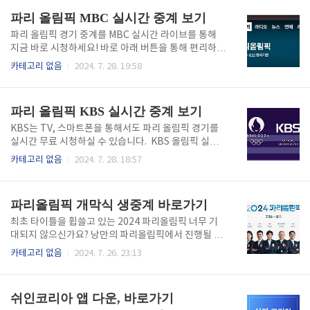
해 확인하세요! TV 수신료 내야할까? 안내면 어떻
👆 파리올림픽 주요경기 하이라이트👆 개막식 하이라이
파리 올림픽 MBC 실시간 중계 보기
게?..
트 보기👆 SBS 파리 올림픽 중계 미리보기주요 해설위
원 및 캐스터지난해 항저우 아시안 게임 수영 종목에서
파리 올림픽 경기 중계를 MBC 실시간 라이브를 통해
타 방송사와 비교할 수 없는 퀄리티와 시청률을 보여준
지금 바로 시청하세요! 바로 아래 버튼을 통해 편리하게
배성재와 박태환 조합을 SBS 중계를 통해 다시 만나보
이용하실 수 있습니다. MBC 올림픽 실시간 중계보기
카테고리 없음
2024. 7. 28. 19:58
실 수 있습니다. 특히 2030세대들에게 익숙한 유투버
👆 파리올림픽 주요경기 하이라이트👆 파리올림픽 개막
이말년, 프랑스 출신 파비앙을 파격적으로 중계진 캐스
식 다시보기👆 MBC 파리 올림픽 중계 미리보기주요 해
팅으로 화제를 불러 일으켰습니다. 유튜브 스브스스포
설위원 및 캐스터최근 예능 대세로 많은 사람들에게 사
파리 올림픽 KBS 실시간 중계 보기
츠 ..
랑을 받고 있는 김대호 아나운서 김성주 캐스터의 조합
이 큰 화제가 되고 있습니다. 방수현 금메달 리스트와
KBS는 TV, 스마트폰을 통해서도 파리 올림픽 경기를
함께 김대호 아나운서의 첫 스포츠 중계(배드민턴)를
실시간 무료 시청하실 수 있습니다. KBS 올림픽 실시
도전하게 됩니다. 골프, 수영, 펜싱 등 한국 사람들의 이
간 중계 보기👆 주요 경기 하이라이트 보기👆 파리올림
카테고리 없음
2024. 7. 28. 18:57
목이 집중된 종목은 김성주 캐스터의 순발력과 재치가
픽 개막식 다시보기👆 파리 올림픽 KBS 중계만의 특징
넘치는 중계를 보실 수 있습니다. ☑️ 양궁장혜진 (2016
스마트폰으로 파리 올림픽 경기 중계를 자주 보신다면
금메달 2관왕) ☑️ 배드민턴김대호 아나운서, 방수현 (1
단연코 KBS를 강력 추천합니다. 특히 KBS 앱을 통해
파리올림픽 개막식 생중계 바로가기
9..
간편 폰 인증을 통해 빠른 로그인이 가능합니다. KBS 1
채널을 선택하시면 즉시 파리 올림픽 경기 중계를 실시
최초 타이틀을 휩쓸고 있는 2024 파리올림픽 너무 기
간으로 무료 고화질을 통해 시청하실 수 있습니다. 방송
대되지 않으신가요? 낭만의 파리올림픽에서 진행될 파
사 중 유일 무료 앱이자 전체화면을 자유롭게 조절 할
리 센강 야외 개막식은 국내 방송사 중 유일하게 KBS
카테고리 없음
2024. 7. 26. 23:13
수 있어서 스마트폰을 통해 경기를 시청하시는 분들에
채널 1에서 독점 현장 생중계를 합니다. KBS 홈페이
게 적극 추천합니다. KBS 앱 안드로이드 다운받기 👆 K
지, 모바일 앱을 통해 전국 어디에서나 손쉽고 빠르게
BS 앱 아이폰 다운받기 👆 KBS는 전현무,..
생중계 시청을 하세요! KBS 모바일 앱-폰 인증으로 간
쉬인코리아 앱 다운, 바로가기
편 로그인 가능-방송사 유일 무료 앱-전체화면 고화질