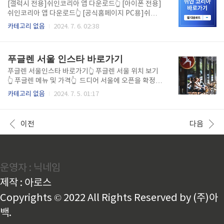
유지 KBS 갤럭시 앱 다운받기👆 KBS 아이폰 앱 다운받
[갤럭시 전용]쉬인코리아 앱 다운로드👆 [아이폰 전용]
기👆 KBS 1 홈페이지-비로그인으로 시청 가능-전체화
쉬인코리아 앱 다운로드👆 [공식홈페이지 PC용]쉬인코
면 가능 KBS 1 온에어 바로가기👆 국내 방송사 유일 현
리아 바로가기👆 알리와 테무에 이어 여성패션 의류로
카테고리 없음
2024. 7. 6. 02:38
장 생중계 "KBS 1"이번 2024 파리 올림픽의 개폐막식
맘카페 소문이 자자한 쉬인이 드디어 한국에 공식 오픈
현장 생중계는 국내 방송사 중 유일하게 KBS 1에서 유
했습니다. 공식 오픈 기념으로 다양한 할인 쿠폰, 특별
일하게 현장 생중계를 진행합니다. 특히 201..
프로모션이 진행하고 있습니다. 최대 77%~ 85% 세일
푸글렌 서울 인스타 바로가기
하고 있으니 다가오는 무더운 여름에 입을 가성비 쇼핑
을 시작해 보세요! 무료 배송과 빠른 택배까지? 지금 바
푸글렌 서울인스타 바로가기👆 푸글렌 서울 위치 보기
로 구매하세요! 신청안하면 못받은 6만원 할인쿠폰지
👆 푸글렌 메뉴 및 가격👆 드디어 서울에 오픈을 확정 소
금 발급받기
식을 알린 북유럽 대표 커피 브랜드 푸글렌의 다양한 꿀
카테고리 없음
2024. 7. 5. 01:17
팁과 정보를 미리 확인하세요. 푸글렌 서울 공식 인스타
를 통해 누구보다 빨리 오픈일, 특별 이벤트 소식을 빠
르게 확인하실 수 있습니다. 푸글렌 서울 1호점 어디인
이전
다음
지 궁금하세요? 바로 위 버튼을 통해 확인하실 수 있습
니다. 푸글렌 방문하면 반드시 마셔야 하는 메뉴, 가격
대가 궁금하시다면 바로 확인하실 수 있습니다. 푸글
렌 서울1호점 위치?!지금 확인하기
운영자 : 닉네임
제작 : 아로스
Copyrights © 2022 All Rights Reserved by (주)아
백.